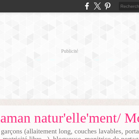
Publicité
arçons (allaitement long, couches lavables, por
, motricité libre...), blogueuse, monitrice de porta