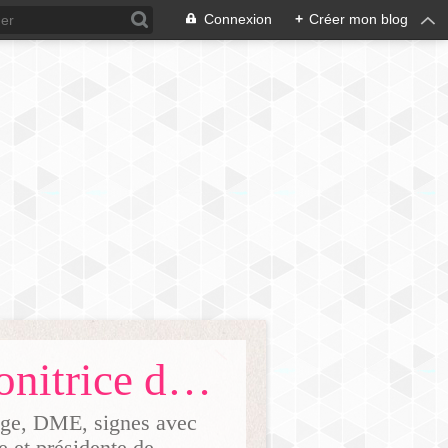
Connexion
+
Créer mon blog
Ma vie de maman natur'elle'ment/ Monitrice de portage Dijon 21
tage, DME, signes avec
ge et présidente de