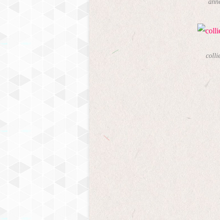
anne
colli