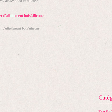
au de dentition en silicone
er d'allaitement bois/silicone
Catég
Test Et