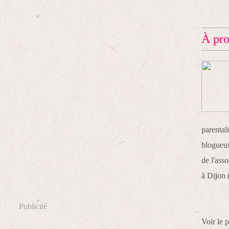
À pr
parentali
blogueus
de l'ass
à Dijon 
Publicité
Voir le 