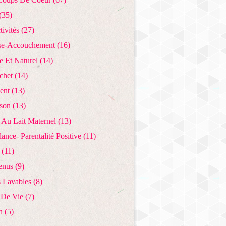
(35)
tivités
(27)
se-Accouchement
(16)
e Et Naturel
(14)
chet
(14)
ent
(13)
ison
(13)
 Au Lait Maternel
(13)
lance- Parentalité Positive
(11)
(11)
enus
(9)
 Lavables
(8)
 De Vie
(7)
n
(5)