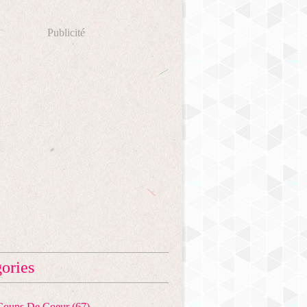
Publicité
ories
 Coups De Coeur
(67)