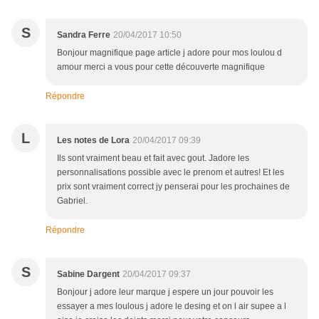
S
Sandra Ferre
20/04/2017 10:50
Bonjour magnifique page article j adore pour mos loulou d
amour merci a vous pour cette découverte magnifique
Répondre
L
Les notes de Lora
20/04/2017 09:39
Ils sont vraiment beau et fait avec gout. Jadore les
personnalisations possible avec le prenom et autres! Et les
prix sont vraiment correct jy penserai pour les prochaines de
Gabriel.
Répondre
S
Sabine Dargent
20/04/2017 09:37
Bonjour j adore leur marque j espere un jour pouvoir les
essayer a mes loulous j adore le desing et on l air supee a l