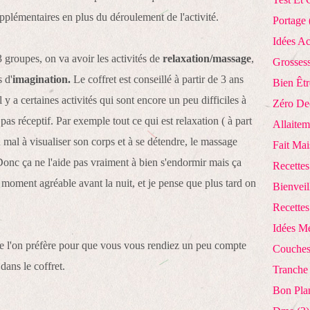
plémentaires en plus du déroulement de l'activité.
Portage
Idées Ac
3 groupes, on va avoir les activités de
relaxation/massage
,
Grosses
s d'
imagination.
Le coffret est conseillé à partir de 3 ans
Bien Êtr
 y a certaines activités qui sont encore un peu difficiles à
Zéro De
t pas réceptif. Par exemple tout ce qui est relaxation ( à part
Allaitem
du mal à visualiser son corps et à se détendre, le massage
Fait Ma
. Donc ça ne l'aide pas vraiment à bien s'endormir mais ça
Recettes
oment agréable avant la nuit, et je pense que plus tard on
Bienveil
Recettes
Idées M
que l'on préfère pour que vous vous rendiez un peu compte
Couches
dans le coffret.
Tranche
Bon Pla