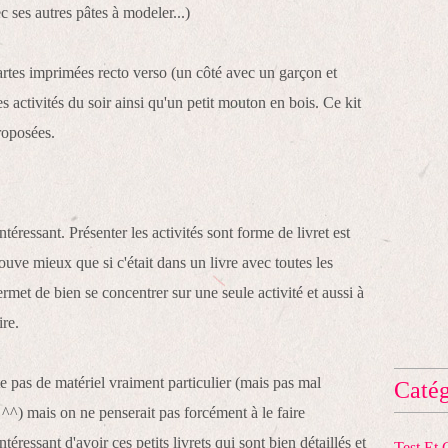
c ses autres pâtes à modeler...)
artes imprimées recto verso (un côté avec un garçon et
tes activités du soir ainsi qu'un petit mouton en bois. Ce kit
roposées.
ntéressant. Présenter les activités sont forme de livret est
ouve mieux que si c'était dans un livre avec toutes les
 permet de bien se concentrer sur une seule activité et aussi à
ire.
te pas de matériel vraiment particulier (mais pas mal
Catég
 ^^) mais on ne penserait pas forcément à le faire
téressant d'avoir ces petits livrets qui sont bien détaillés et
Test Et