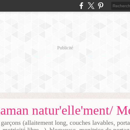
Publicité
arçons (allaitement long, couches lavables, por
, motricité libre...), blogueuse, monitrice de porta