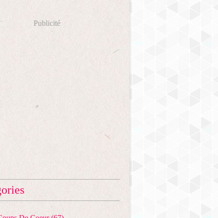
Publicité
ories
 Coups De Coeur
(67)