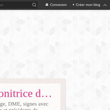
Connexion
+
Créer mon blog
Ma vie de maman natur'elle'ment/ Monitrice de portage Dijon 21
tage, DME, signes avec
ge et présidente de