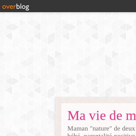
Maman "nature" de deux g
bébé, parentalité positive