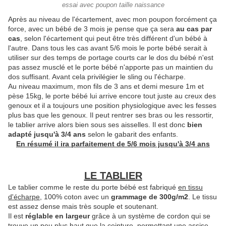
essai avec poupon taille naissance
Après au niveau de l'écartement, avec mon poupon forcément ça
force, avec un bébé de 3 mois je pense que ça sera
au cas par
cas
, selon l'écartement qui peut être très différent d'un bébé à
l'autre. Dans tous les cas avant 5/6 mois le porte bébé serait à
utiliser sur des temps de portage courts car le dos du bébé n'est
pas assez musclé et le porte bébé n'apporte pas un maintien du
dos suffisant. Avant cela privilégier le sling ou l'écharpe.
Au niveau maximum, mon fils de 3 ans et demi mesure 1m et
pèse 15kg, le porte bébé lui arrive encore tout juste au creux des
genoux et il a toujours une position physiologique avec les fesses
plus bas que les genoux. Il peut rentrer ses bras ou les ressortir,
le tablier arrive alors bien sous ses aisselles. Il est donc
bien
adapté jusqu'à 3/4 ans
selon le gabarit des enfants.
En résumé il ira parfaitement de 5/6 mois jusqu'à 3/4 ans
LE TABLIER
Le tablier comme le reste du porte bébé est fabriqué
en tissu
d'écharpe
, 100% coton avec un
grammage de 300g/m2
. Le tissu
est assez dense mais très souple et soutenant.
Il est
réglable en largeur
grâce à un système de cordon qui se
trouve un peu plus haut que la ceinture, permettant une assise