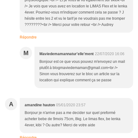
physiologique.<br /> Et je vous ai vu également sur tiktok<br
/> Je vois que vous avez en location le LIMAS Flex et le lenka
4ever. Pourriez-vous m'indiquer comment cela se passe ? J
hésite entre les 2 et vu le tarif je ne voudrais pas me tromper
????????<br /> Merci pour votre retour <br /> Audrey
Répondre
M
Maviedemamannatur'elle'ment
22/07/2020 16:06
Bonjour est ce que vous pouvez m'envoyez un mail
plutôt à blogmaviedemaman@gmail.com<br />
Sinon vous trouverez sur le bloc un article sur la
location qui explique comment ça se passe
A
amandine hauton
05/01/2020 23:57
Bonjour je n'arrive pas a me decider sur quel preformé
acheter bebe de 9mois 75cm, 8kg. Le limas flex, be lenka
4ever, kibi ? Ou autre? Merci de votre aide
Répondre