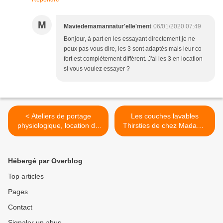
M
Maviedemamannatur'elle'ment
06/01/2020 07:49
Bonjour, à part en les essayant directement je ne
peux pas vous dire, les 3 sont adaptés mais leur co
fort est complètement différent. J'ai les 3 en location
si vous voulez essayer ?
< Ateliers de portage
Les couches lavables
physiologique, location de
Thirsties de chez Madame
porte bébé et ateliers
GS >
couches lavables, Dijon et
alentours
Hébergé par Overblog
Top articles
Pages
Contact
Signaler un abus