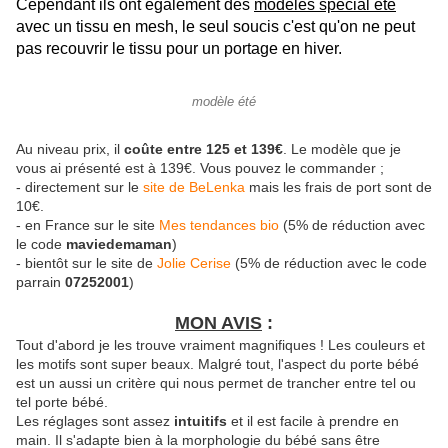
Cependant ils ont également des
modèles spécial été
avec un tissu en mesh, le seul soucis c'est qu'on ne peut
pas recouvrir le tissu pour un portage en hiver.
modèle été
Au niveau prix, il
coûte entre 125 et 139€
. Le modèle que je
vous ai présenté est à 139€. Vous pouvez le commander ;
- directement sur le
site de BeLenka
mais les frais de port sont de
10€.
- en France sur le site
Mes tendances bio
(5% de réduction avec
le code
maviedemaman
)
- bientôt sur le site de
Jolie Cerise
(5% de réduction avec le code
parrain
07252001
)
MON AVIS
:
Tout d'abord je les trouve vraiment magnifiques ! Les couleurs et
les motifs sont super beaux. Malgré tout, l'aspect du porte bébé
est un aussi un critère qui nous permet de trancher entre tel ou
tel porte bébé.
Les réglages sont assez
intuitifs
et il est facile à prendre en
main. Il s'adapte bien à la morphologie du bébé sans être