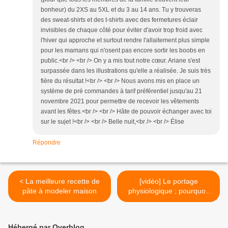
bonheur) du 2XS au 5XL et du 3 au 14 ans. Tu y trouveras
des sweat-shirts et des t-shirts avec des fermetures éclair
invisibles de chaque côté pour éviter d'avoir trop froid avec
l'hiver qui approche et surtout rendre l'allaitement plus simple
pour les mamans qui n'osent pas encore sortir les boobs en
public.<br /> <br /> On y a mis tout notre cœur. Ariane s'est
surpassée dans les illustrations qu'elle a réalisée. Je suis très
fière du résultat !<br /> <br /> Nous avons mis en place un
système de pré commandes à tarif préférentiel jusqu'au 21
novembre 2021 pour permettre de recevoir les vêtements
avant les fêtes.<br /> <br /> Hâte de pouvoir échanger avec toi
sur le sujet !<br /> <br /> Belle nuit,<br /> <br /> Élise
Répondre
< La meilleure recette de
[vidéo] Le portage
pâte à modeler maison
physiologique ; pourquoi,
comment et avec quoi ? >
Hébergé par Overblog