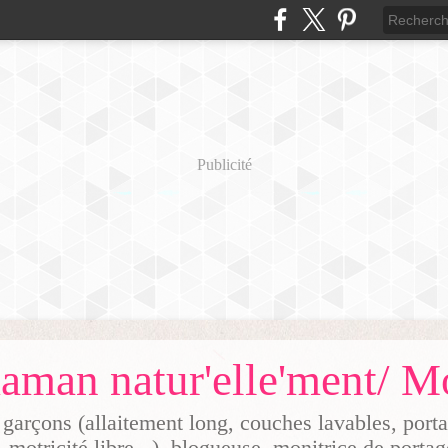
Publicité
arçons (allaitement long, couches lavables, por
, motricité libre...), blogueuse, monitrice de porta