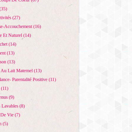
(35)
tivités
(27)
se-Accouchement
(16)
e Et Naturel
(14)
chet
(14)
ent
(13)
ison
(13)
 Au Lait Maternel
(13)
lance- Parentalité Positive
(11)
(11)
enus
(9)
 Lavables
(8)
 De Vie
(7)
n
(5)