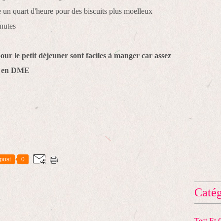
e un quart d'heure pour des biscuits plus moelleux
nutes
pour le petit déjeuner sont faciles à manger car assez
és en DME
post
0
Catég
Test Et