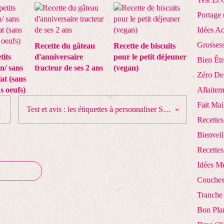
Portage
Idées Ac
Grosses
Recette du gâteau
Recette de biscuits
tits
d'anniversaire
pour le petit déjeuner
Bien Êtr
n/ sans
tracteur de ses 2 ans
(vegan)
Zéro De
at (sans
s oeufs)
Allaitem
Fait Ma
ouvée !
Test et avis : les étiquettes à personnaliser StickerKid ( + code promo)
Recettes
Bienveil
Recettes
Idées M
Couches
Tranche
Bon Pla