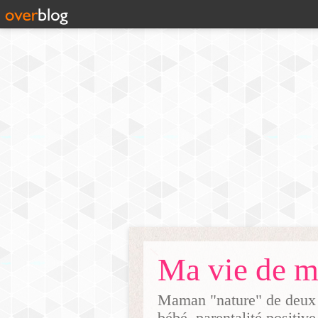
Maman "nature" de deux g
bébé, parentalité positive