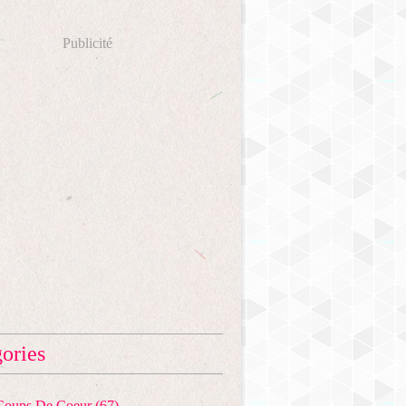
Publicité
ories
 Coups De Coeur
(67)