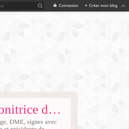
Connexion
+
Créer mon blog
Ma vie de maman natur'elle'ment/ Monitrice de portage Dijon 21
tage, DME, signes avec
ge et présidente de